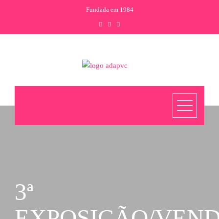
Skip
Fundada em 1984
to
content
3ª
EXPOSIÇÃO/VEN