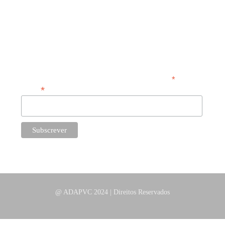
Segunda a Sexta:
10h00 | 18h00
NEWSLETTER
*
obrigatório
*
Email
@ ADAPVC 2024 | Direitos Reservados