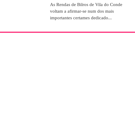
As Rendas de Bilros de Vila do Conde
voltam a afirmar-se num dos mais
importantes certames dedicado...
SOBRE NÓS
A Associação para Defesa do Artesanato e Património nasceu
com o objetivo de preservar e promover as seculares Rendas
de Bilros. Ao longo dos anos, foi reforçando a sua posição e
alargou o seu âmbito de atuação através da organização de
diversos eventos.
CONTACTOS
+351 252 627 700