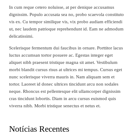
In cum reque cetero noluisse, at per denique accusamus
dignissim. Populo accusata sea no, probo scaevola constituto
vis ex. Cu tempor similique vis, vix probo audiam efficiendi
ut, nec laudem patrioque reprehendunt id. Eam ne admodum
delicatissimi.
Scelerisque fermentum dui faucibus in ornare. Porttitor lacus
luctus accumsan tortor posuere ac. Egestas integer eget
aliquet nibh praesent tristique magna sit amet. Vestibulum
morbi blandit cursus risus at ultrices mi tempus. Cursus eget
nunc scelerisque viverra mauris in. Nam aliquam sem et
tortor. Laoreet id donec ultrices tincidunt arcu non sodales
neque. Rhoncus est pellentesque elit ullamcorper dignissim
cras tincidunt lobortis. Diam in arcu cursus euismod quis
viverra nibh. Morbi tristique senectus et netus et.
Notícias Recentes