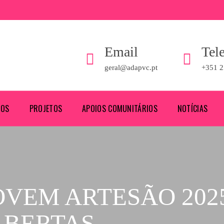
Email
Tel
geral@adapvc.pt
+351 2
ROS
PROJETOS
APOIOS COMUNITÁRIOS
NOTÍCIAS
VEM ARTESÃO 202
ABERTAS