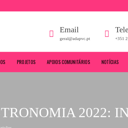
Email
Tel
geral@adapvc.pt
+351 2
ROS
PROJETOS
APOIOS COMUNITÁRIOS
NOTÍCIAS
STRONOMIA 2022: I
crições