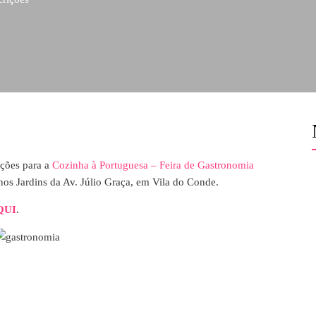
ições para a
Cozinha à Portuguesa – Feira de Gastronomia
 nos Jardins da Av. Júlio Graça, em Vila do Conde.
QUI
.