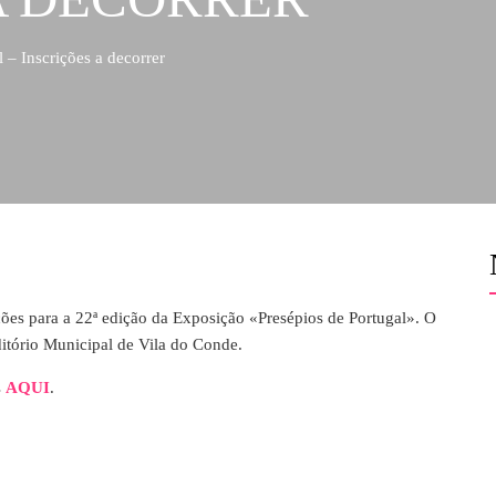
 – Inscrições a decorrer
ições para a 22ª edição da Exposição «Presépios de Portugal». O
itório Municipal de Vila do Conde.
s
AQUI
.