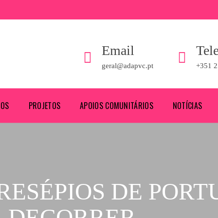
Email
Tel
geral@adapvc.pt
+351 2
ROS
PROJETOS
APOIOS COMUNITÁRIOS
NOTÍCIAS
RESÉPIOS DE PORT
A DECORRER