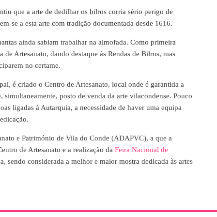
u que a arte de dedilhar os bilros corria sério perigo de
rem-se a esta arte com tradição documentada desde 1616.
quantas ainda sabiam trabalhar na almofada. Como primeira
a de Artesanato, dando destaque às Rendas de Bilros, mas
iciparem no certame.
l, é criado o Centro de Artesanato, local onde é garantida a
e, simultaneamente, posto de venda da arte vilacondense. Pouco
ssoas ligadas à Autarquia, a necessidade de haver uma equipa
dedicação.
esanato e Património de Vila do Conde (ADAPVC), a que a
entro de Artesanato e a realização da
Feira Nacional de
da, sendo considerada a melhor e maior mostra dedicada às artes