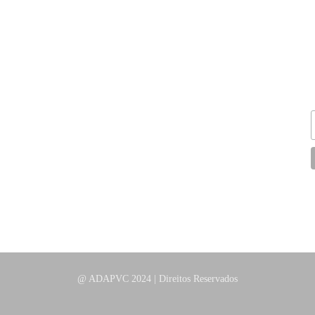
CONTACTOS
+351 252 627 700
nio
geral@adapvc.pt
Praça Luís de Camões, 31
.
4480-719 Vila do Conde
Segunda a Sexta:
10h00 | 18h00
@ ADAPVC 2024 | Direitos Reservados