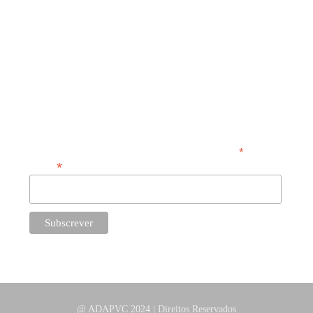
4480-719 Vila do Conde
Segunda a Sexta:
10h00 | 18h00
NEWSLETTER
*
obrigatório
*
Email
@ ADAPVC 2024 | Direitos Reservados